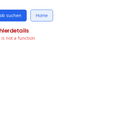
Job suchen
Home
hlerdetails
t is not a function