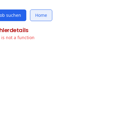
Job suchen
Home
hlerdetails
t is not a function