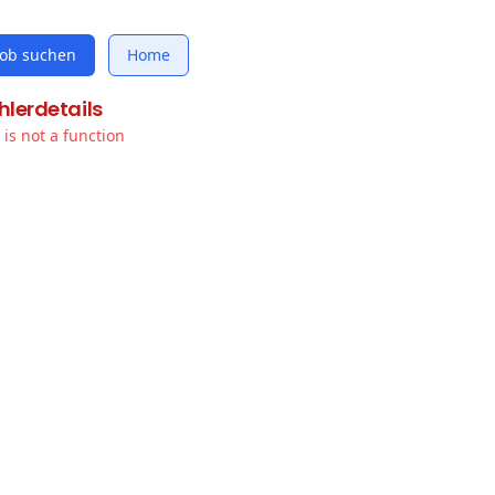
Job suchen
Home
hlerdetails
t is not a function