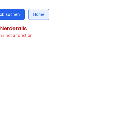
Job suchen
Home
hlerdetails
t is not a function