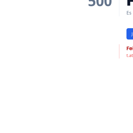
500
Es 
Fe
t.a