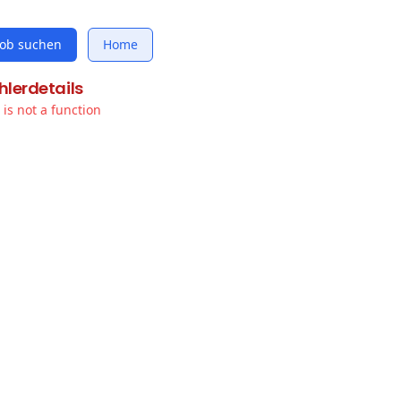
Job suchen
Home
hlerdetails
t is not a function