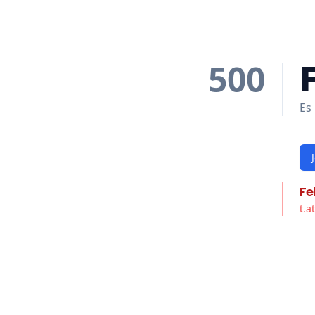
500
Es 
Fe
t.a