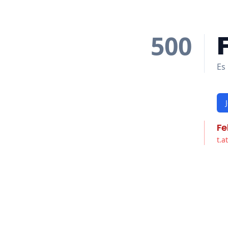
500
Es 
Fe
t.a