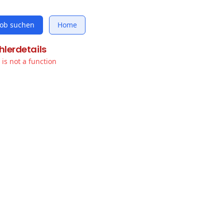
Job suchen
Home
hlerdetails
t is not a function