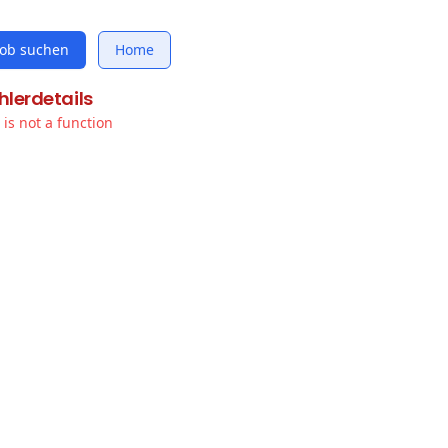
Job suchen
Home
hlerdetails
t is not a function