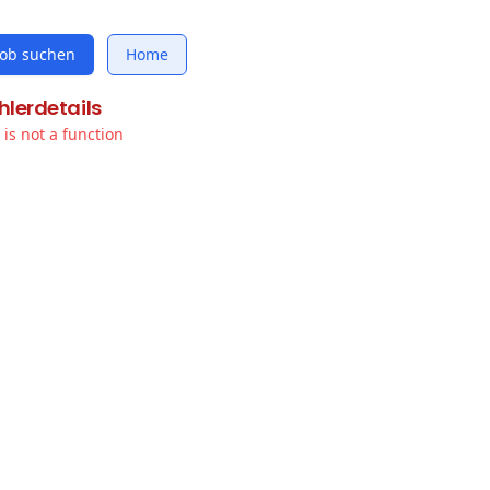
Job suchen
Home
hlerdetails
t is not a function