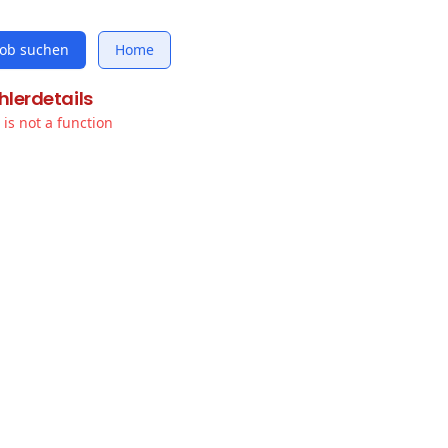
Job suchen
Home
hlerdetails
t is not a function