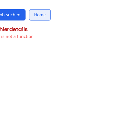
Job suchen
Home
hlerdetails
t is not a function