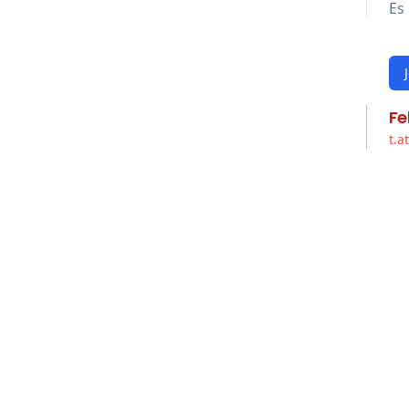
Es 
Fe
t.a