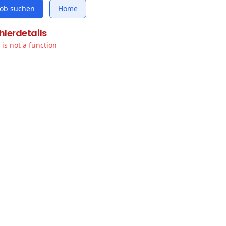
Job suchen
Home
hlerdetails
t is not a function