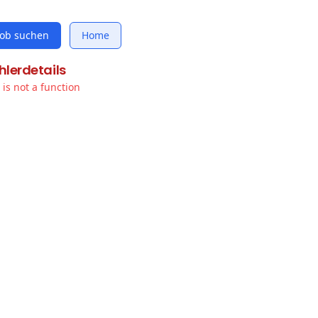
Job suchen
Home
hlerdetails
t is not a function