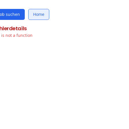
Job suchen
Home
hlerdetails
t is not a function