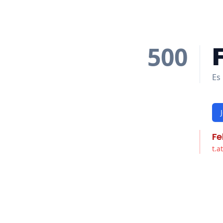
500
Es 
Fe
t.a