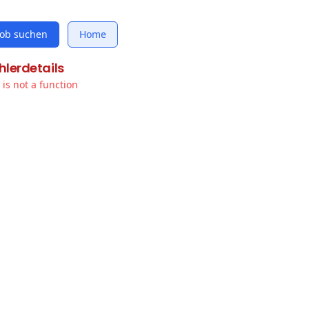
Job suchen
Home
hlerdetails
t is not a function