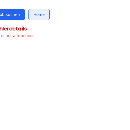
Job suchen
Home
hlerdetails
t is not a function