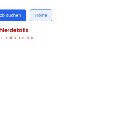
Job suchen
Home
hlerdetails
t is not a function