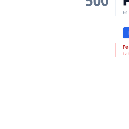
500
Es 
Fe
t.a