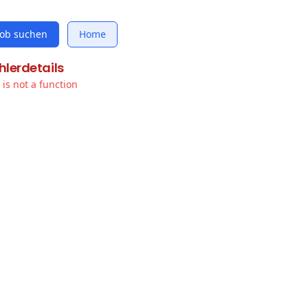
Job suchen
Home
hlerdetails
t is not a function