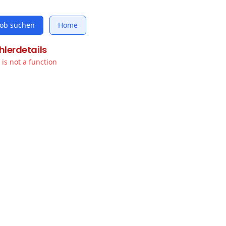
Job suchen
Home
hlerdetails
t is not a function