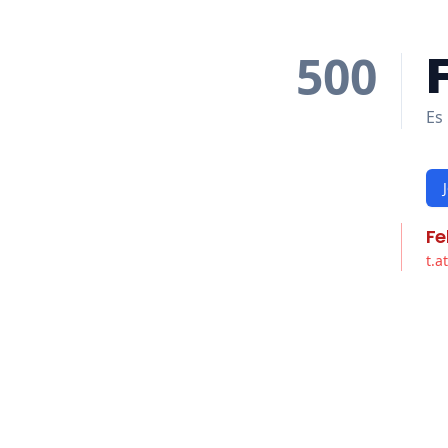
500
Es 
Fe
t.a