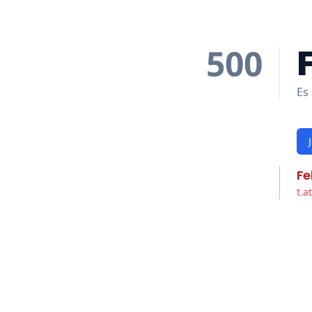
500
Es 
Fe
t.a