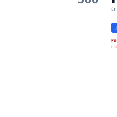
Es 
Fe
t.a