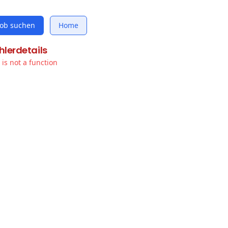
Job suchen
Home
hlerdetails
t is not a function