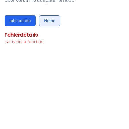
oder versuche es später erneut.
Job suchen
Home
Fehlerdetails
t.at is not a function