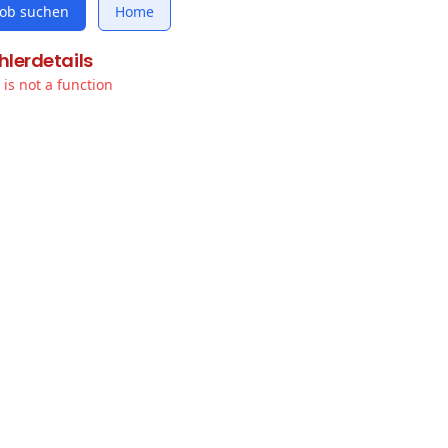
Job suchen
Home
hlerdetails
t is not a function