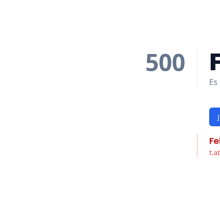
500
Es 
Fe
t.a