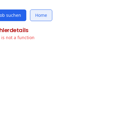
Job suchen
Home
hlerdetails
t is not a function