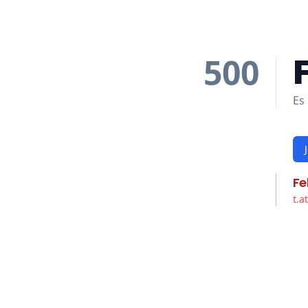
500
Es 
Fe
t.a