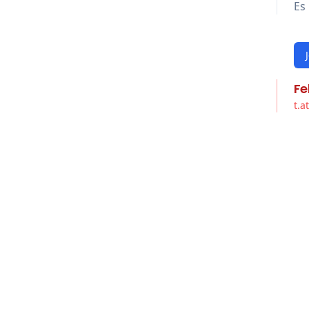
Es 
Fe
t.a