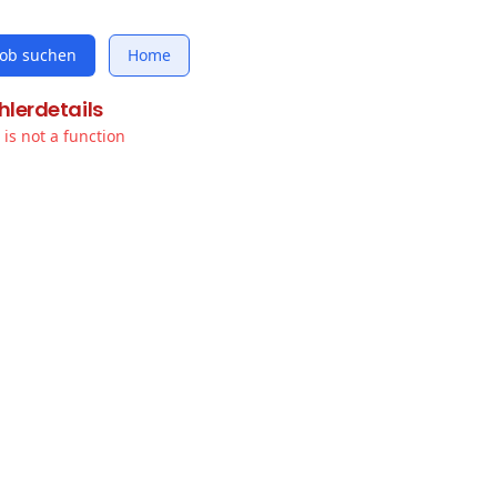
Job suchen
Home
hlerdetails
t is not a function