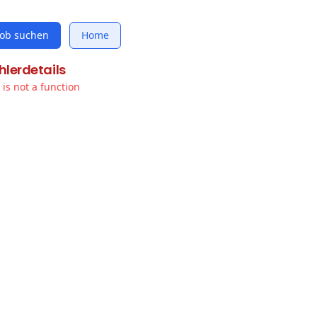
Job suchen
Home
hlerdetails
t is not a function