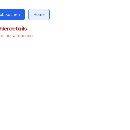
Job suchen
Home
hlerdetails
t is not a function