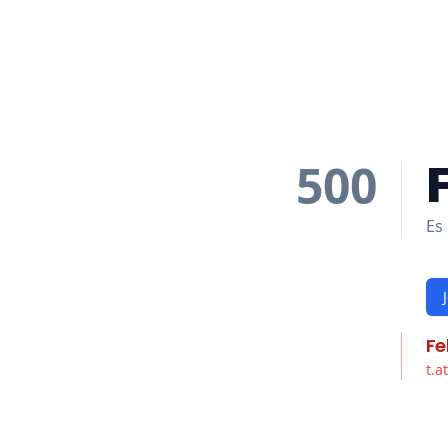
500
Es 
Fe
t.a