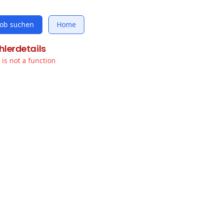
Job suchen
Home
hlerdetails
t is not a function