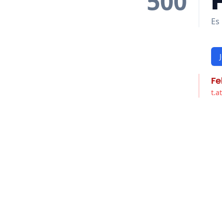
500
Es 
Fe
t.a