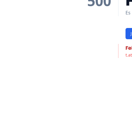
500
Es 
Fe
t.a