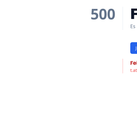
500
Es 
Fe
t.a