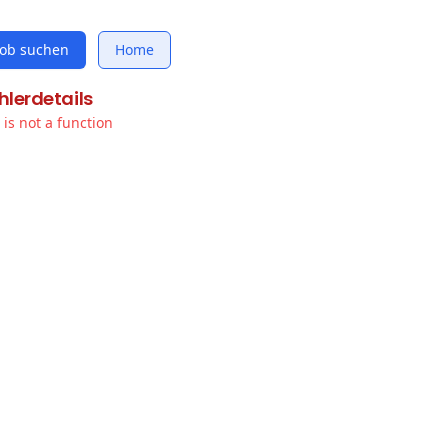
Job suchen
Home
hlerdetails
t is not a function