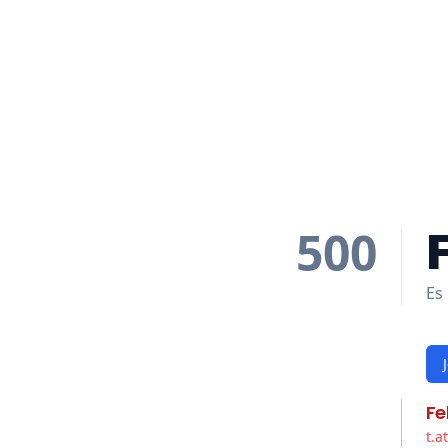
500
Es 
Fe
t.a