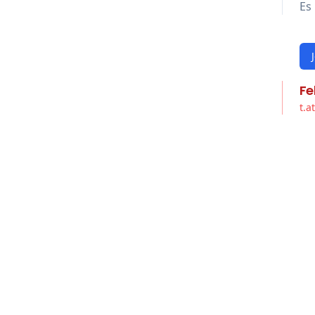
Es 
Fe
t.a