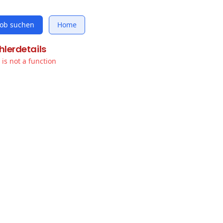
Job suchen
Home
hlerdetails
t is not a function