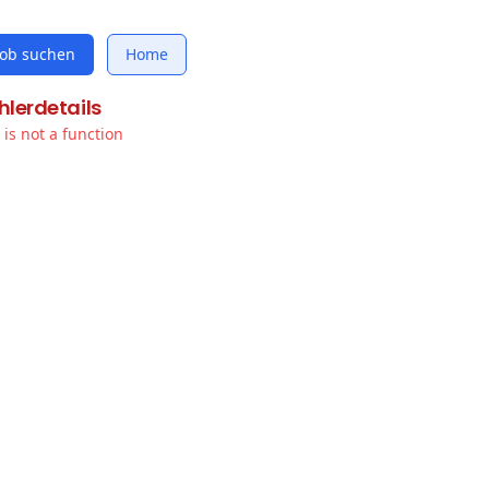
Job suchen
Home
hlerdetails
t is not a function