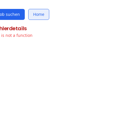
Job suchen
Home
hlerdetails
t is not a function