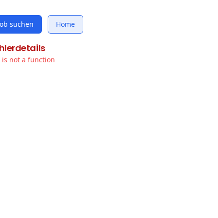
Job suchen
Home
hlerdetails
t is not a function