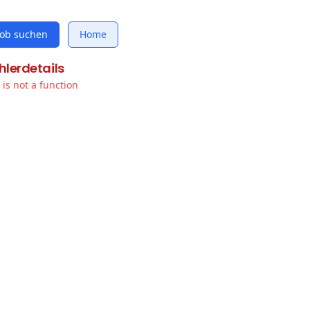
Job suchen
Home
hlerdetails
t is not a function